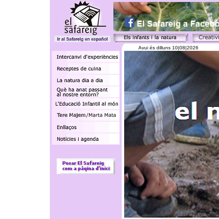
Avui és
dilluns 10|08|2026